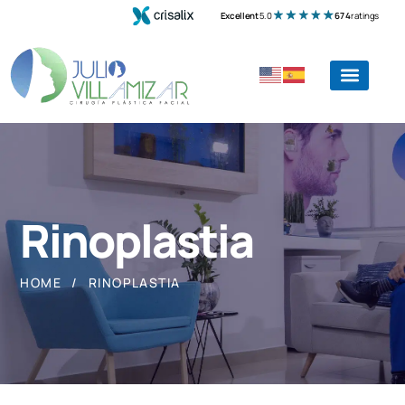
Excellent
5.0
674
ratings
Rinoplastia
HOME
RINOPLASTIA