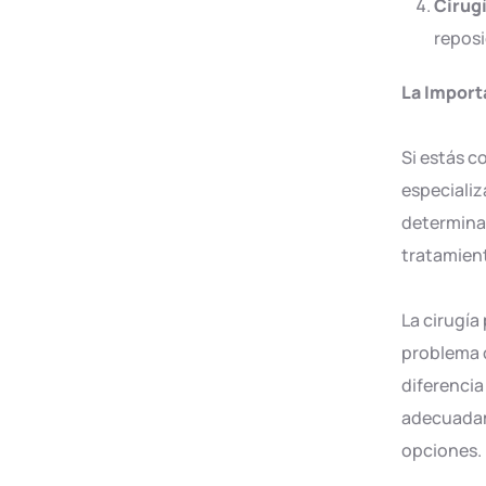
Cirugí
reposi
La Import
Si estás c
especializ
determinar
tratamient
La cirugía
problema c
diferencia
adecuadame
opciones.