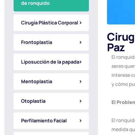
de ronquido
Cirugía Plástica Corporal
Cirug
Frontoplastia
Paz
El ronquid
Liposucción de la papada
seres quer
interese c
Mentoplastia
y cómo pu
Otoplastia
El Proble
El ronquid
Perfilamiento Facial
medida que