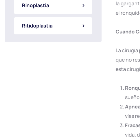
la gargant
Rinoplastia
el ronqui
Ritidoplastia
Cuando Co
La cirugía
que no res
esta cirug
Ronqu
sueño 
Apnea
vías r
Fraca
vida, 