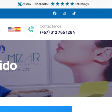
Excellent
5.0
674
ratings
Contáctanos
(+57) 312 765 1284
ido