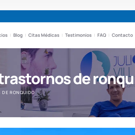
cios
Blog
Citas Médicas
Testimonios
FAQ
Contacto
 trastornos de ronqu
S DE RONQUIDO