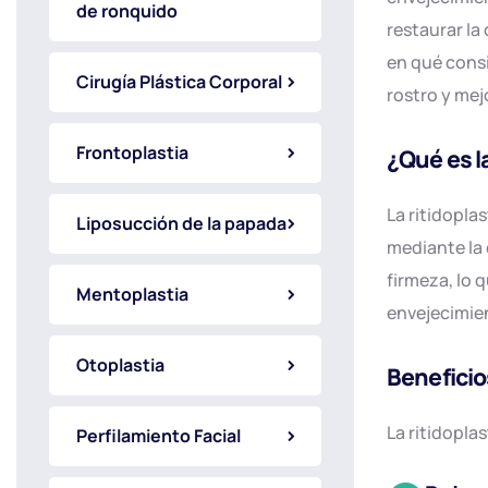
de ronquido
restaurar la
en qué consi
Cirugía Plástica Corporal
rostro y mej
Frontoplastia
¿Qué es la
La ritidopla
Liposucción de la papada
mediante la 
firmeza, lo q
Mentoplastia
envejecimien
Otoplastia
Beneficios
La ritidopla
Perfilamiento Facial