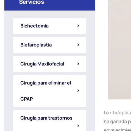
Servicios
Bichectomía
Blefaroplastia
Cirugía Maxilofacial
Cirugía para eliminar el
CPAP
La ritidopla
Cirugía para trastornos
ha ganado po
envejecimien