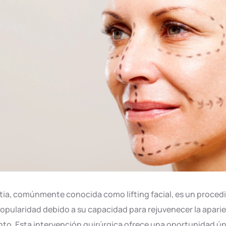
stia, comúnmente conocida como lifting facial, es un procedi
pularidad debido a su capacidad para rejuvenecer la aparien
to. Esta intervención quirúrgica ofrece una oportunidad úni