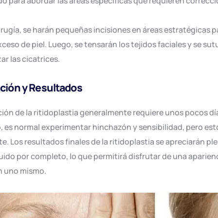
o para abordar las áreas específicas que requieren correcci
irugía, se harán pequeñas incisiones en áreas estratégicas p
xceso de piel. Luego, se tensarán los tejidos faciales y se su
ar las cicatrices.
ción y Resultados
ión de la ritidoplastia generalmente requiere unos pocos d
, es normal experimentar hinchazón y sensibilidad, pero es
. Los resultados finales de la ritidoplastia se apreciarán 
ido por completo, lo que permitirá disfrutar de una aparienc
n uno mismo.