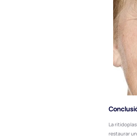
Conclusi
La ritidopla
restaurar una