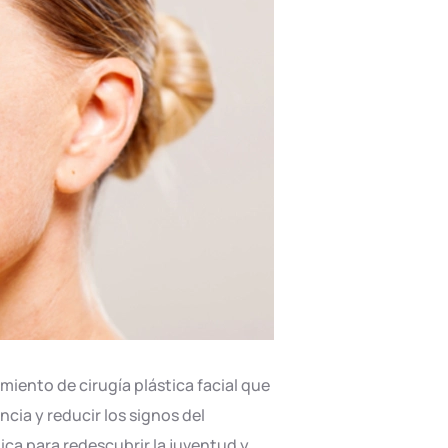
miento de cirugía plástica facial que
cia y reducir los signos del
ca para redescubrir la juventud y