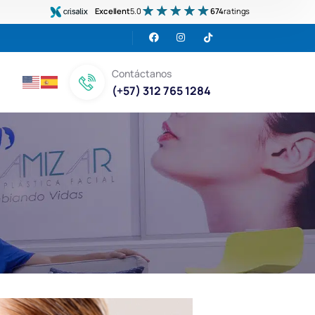
Excellent
5.0
674
ratings
Contáctanos
(+57) 312 765 1284