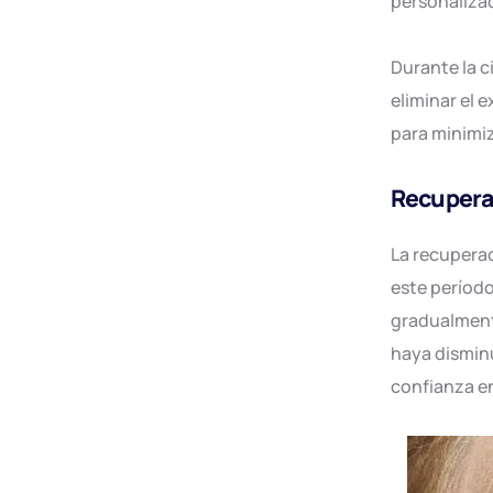
personalizad
Durante la c
eliminar el e
para minimiz
Recupera
La recuperac
este período
gradualmente
haya disminu
confianza e