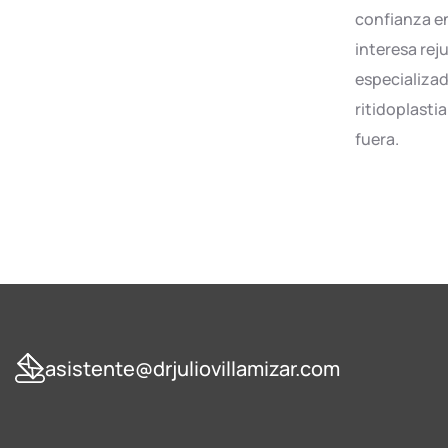
confianza en
interesa rej
especializad
ritidoplasti
fuera.
asistente@drjuliovillamizar.com