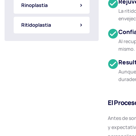
Rejuv
Rinoplastia
La ritid
envejec
Ritidoplastia
Confi
Al recu
mismo.
Resul
Aunque 
durader
El Proceso
Antes de som
y expectativ