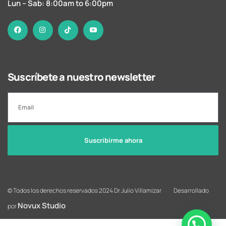
Lun – Sab: 8:00am to 6:00pm
Suscríbete a nuestro newsletter
Suscribirme ahora
© Todos los derechos reservados 2024 Dr Julio Villamizar Desarrollado
Novux Studio
por