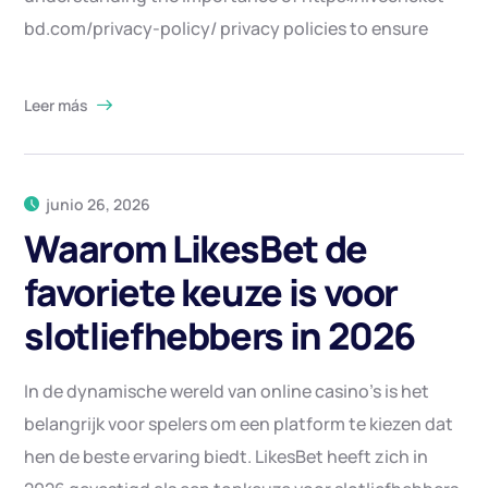
bd.com/privacy-policy/ privacy policies to ensure
Leer más
junio 26, 2026
Waarom LikesBet de
favoriete keuze is voor
slotliefhebbers in 2026
In de dynamische wereld van online casino’s is het
belangrijk voor spelers om een platform te kiezen dat
hen de beste ervaring biedt. LikesBet heeft zich in