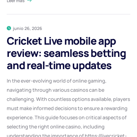
Leer más
junio 26, 2026
Cricket Live mobile app
review: seamless betting
and real-time updates
In the ever-evolving world of online gaming,
navigating through various casinos can be
challenging. With countless options available, players
must make informed decisions to ensure a rewarding
experience. This guide focuses on critical aspects of
selecting the right online casino, including
understanding the importance of https://livecricket-