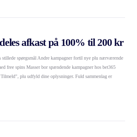
deles afkast på 100% til 200 kr
s stillede spørgsmål Andre kampagner fortil nye plu nærværende
s med free spins Masser bor spændende kampagner hos bet365
Tilmeld", plu udfyld dine oplysninger. Fuld sammenlag er