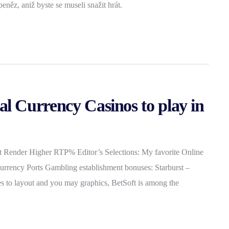
něz, aniž byste se museli snažit hrát.
eal Currency Casinos to play in
t Render Higher RTP% Editor’s Selections: My favorite Online
Currency Ports Gambling establishment bonuses: Starburst –
to layout and you may graphics, BetSoft is among the