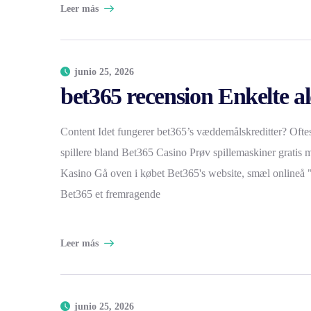
Leer más
junio 25, 2026
bet365 recension Enkelte al
Content Idet fungerer bet365’s væddemålskreditter? Ofte
spillere bland Bet365 Casino Prøv spillemaskiner grati
Kasino Gå oven i købet Bet365's website, smæl onlineå "
Bet365 et fremragende
Leer más
junio 25, 2026