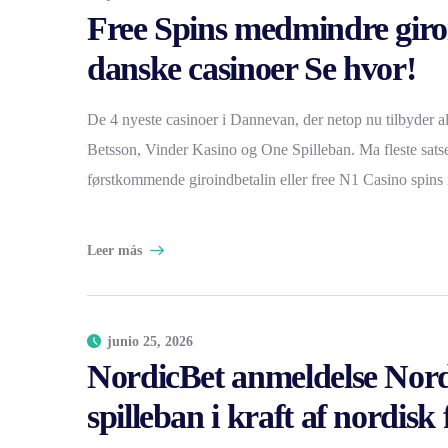
Free Spins medmindre giroi
danske casinoer Se hvor!
De 4 nyeste casinoer i Dannevan, der netop nu tilbyder ald
Betsson, Vinder Kasino og One Spilleban. Ma fleste satse
førstkommende giroindbetalin eller free N1 Casino spins 
Leer más
junio 25, 2026
NordicBet anmeldelse Nordi
spilleban i kraft af nordisk