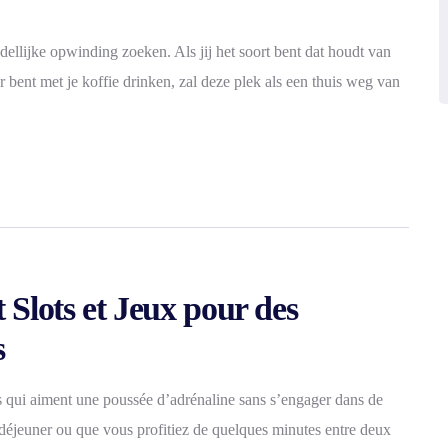
llijke opwinding zoeken. Als jij het soort bent dat houdt van
ar bent met je koffie drinken, zal deze plek als een thuis weg van
 Slots et Jeux pour des
s
rs qui aiment une poussée d’adrénaline sans s’engager dans de
déjeuner ou que vous profitiez de quelques minutes entre deux